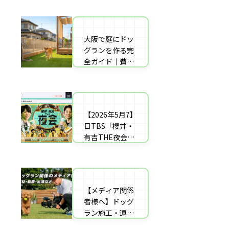
者の選び方【神
した｜高橋成美
戸〜播磨・淡
さんのご実家の
路】
庭のドッグラン
大阪で庭にドッ
庭にドッグラン
を施工
グランを作る完
をDIY！初心者
全ガイド｜費用
でもプロ級に仕
相場・床材・施
上がる「3段
工業者の選び方
階」制作マニュ
【エリア対応】
アル
【2026年5月7】
自宅の庭にドッ
日TBS「櫻井・
グラン計画の完
有吉THE夜会」
全ガイド：DIY
に取材協力しま
と業者施工の違
した｜高橋成美
い（メリット・
さんのご実家の
デメリット）を
庭のドッグラン
解説
【メディア関係
を施工
者様へ】ドッグ
ラン施工・運営
の専門家による