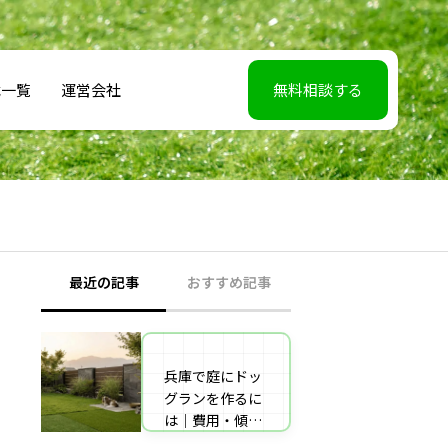
載一覧
運営会社
無料相談する
最近の記事
おすすめ記事
兵庫で庭にドッ
【2026年5月7】
グランを作るに
日TBS「櫻井・
は｜費用・傾斜
有吉THE夜会」
地対策・施工業
に取材協力しま