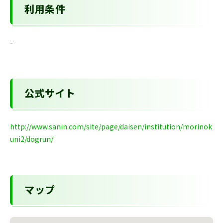
利用条件
-
公式サイト
http://www.sanin.com/site/page/daisen/institution/morinok
uni2/dogrun/
マップ