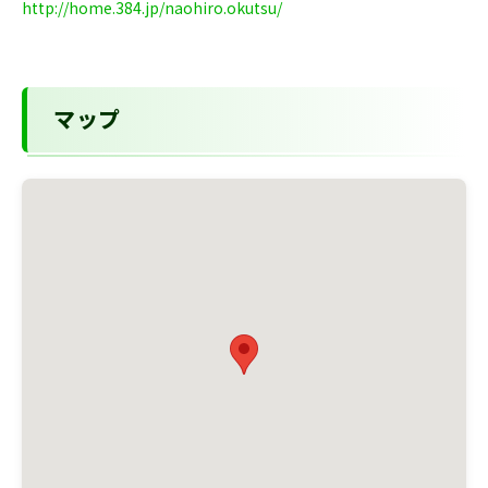
http://home.384.jp/naohiro.okutsu/
マップ