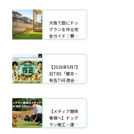
者の選び方【神
した｜高橋成美
戸〜播磨・淡
さんのご実家の
路】
庭のドッグラン
大阪で庭にドッ
庭にドッグラン
を施工
グランを作る完
をDIY！初心者
全ガイド｜費用
でもプロ級に仕
相場・床材・施
上がる「3段
工業者の選び方
階」制作マニュ
【エリア対応】
アル
【2026年5月7】
自宅の庭にドッ
日TBS「櫻井・
グラン計画の完
有吉THE夜会」
全ガイド：DIY
に取材協力しま
と業者施工の違
した｜高橋成美
い（メリット・
さんのご実家の
デメリット）を
庭のドッグラン
解説
【メディア関係
を施工
者様へ】ドッグ
ラン施工・運営
の専門家による