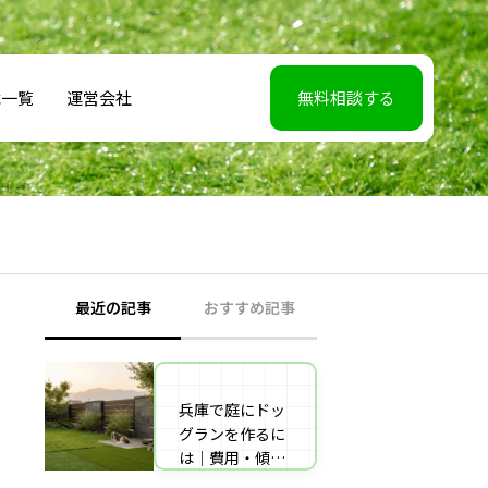
載一覧
運営会社
無料相談する
最近の記事
おすすめ記事
兵庫で庭にドッ
【2026年5月7】
グランを作るに
日TBS「櫻井・
は｜費用・傾斜
有吉THE夜会」
地対策・施工業
に取材協力しま