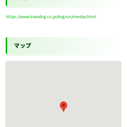
https://www.biwadog.co.jp/dogrun/oneday.html
マップ