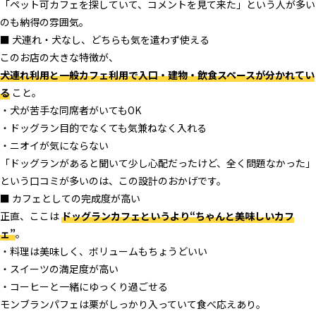
「ペット可カフェを探していて、コメントを見て来た」という人が多い
のも納得の雰囲気。
■ 犬連れ・犬なし、どちらも気を遣わず使える
このお店の大きな特徴が、
犬連れ利用と一般カフェ利用で入口・建物・飲食スペースが分かれてい
る
こと。
・犬が苦手な同席者がいてもOK
・ドッグラン目的でなくても気兼ねなく入れる
・ニオイが気にならない
「ドッグランがあると聞いて少し心配だったけど、全く問題なかった」
という口コミが多いのは、この設計のおかげです。
■ カフェとしての完成度が高い
正直、ここは
ドッグランカフェというより“ちゃんと美味しいカフ
ェ”
。
・料理は美味しく、ボリュームもちょうどいい
・スイーツの満足度が高い
・コーヒーと一緒にゆっくり過ごせる
モンブランパフェは栗がしっかり入っていて食べ応えあり。