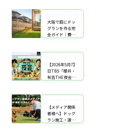
者の選び方【神
した｜高橋成美
戸〜播磨・淡
さんのご実家の
路】
庭のドッグラン
大阪で庭にドッ
庭にドッグラン
を施工
グランを作る完
をDIY！初心者
全ガイド｜費用
でもプロ級に仕
相場・床材・施
上がる「3段
工業者の選び方
階」制作マニュ
【エリア対応】
アル
【2026年5月7】
自宅の庭にドッ
日TBS「櫻井・
グラン計画の完
有吉THE夜会」
全ガイド：DIY
に取材協力しま
と業者施工の違
した｜高橋成美
い（メリット・
さんのご実家の
デメリット）を
庭のドッグラン
解説
【メディア関係
を施工
者様へ】ドッグ
ラン施工・運営
の専門家による