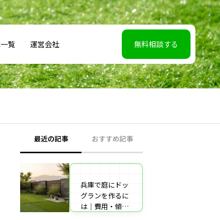
載一覧
運営会社
無料相談する
最近の記事
おすすめ記事
兵庫で庭にドッ
【2026年5月7】
グランを作るに
日TBS「櫻井・
は｜費用・傾斜
有吉THE夜会」
地対策・施工業
に取材協力しま