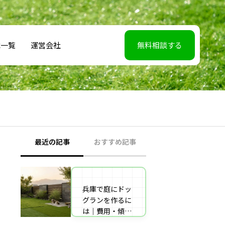
載一覧
運営会社
無料相談する
最近の記事
おすすめ記事
兵庫で庭にドッ
【2026年5月7】
グランを作るに
日TBS「櫻井・
は｜費用・傾斜
有吉THE夜会」
地対策・施工業
に取材協力しま