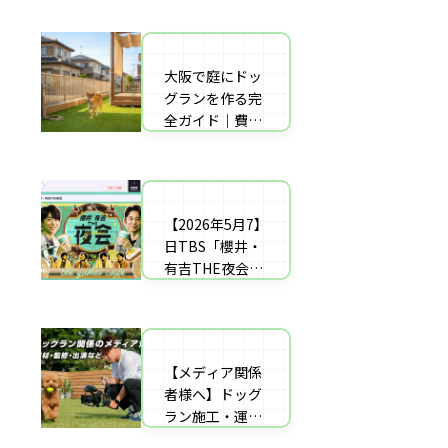
者の選び方【神
した｜高橋成美
戸〜播磨・淡
さんのご実家の
路】
庭のドッグラン
大阪で庭にドッ
庭にドッグラン
を施工
グランを作る完
をDIY！初心者
全ガイド｜費用
でもプロ級に仕
相場・床材・施
上がる「3段
工業者の選び方
階」制作マニュ
【エリア対応】
アル
【2026年5月7】
自宅の庭にドッ
日TBS「櫻井・
グラン計画の完
有吉THE夜会」
全ガイド：DIY
に取材協力しま
と業者施工の違
した｜高橋成美
い（メリット・
さんのご実家の
デメリット）を
庭のドッグラン
解説
【メディア関係
を施工
者様へ】ドッグ
ラン施工・運営
の専門家による