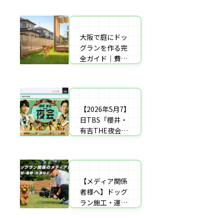
者の選び方【神
した｜高橋成美
戸〜播磨・淡
さんのご実家の
路】
庭のドッグラン
大阪で庭にドッ
庭にドッグラン
を施工
グランを作る完
をDIY！初心者
全ガイド｜費用
でもプロ級に仕
相場・床材・施
上がる「3段
工業者の選び方
階」制作マニュ
【エリア対応】
アル
【2026年5月7】
自宅の庭にドッ
日TBS「櫻井・
グラン計画の完
有吉THE夜会」
全ガイド：DIY
に取材協力しま
と業者施工の違
した｜高橋成美
い（メリット・
さんのご実家の
デメリット）を
庭のドッグラン
解説
【メディア関係
を施工
者様へ】ドッグ
ラン施工・運営
の専門家による