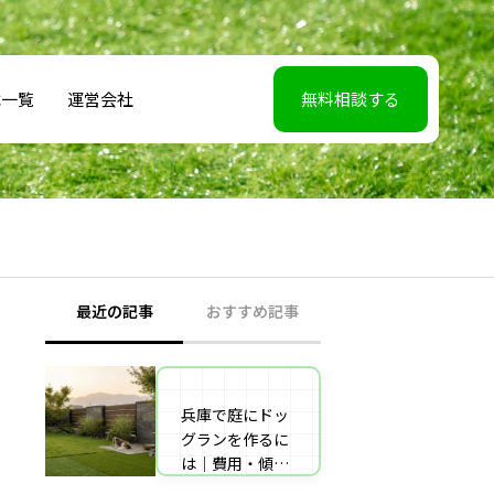
載一覧
運営会社
無料相談する
最近の記事
おすすめ記事
兵庫で庭にドッ
【2026年5月7】
グランを作るに
日TBS「櫻井・
は｜費用・傾斜
有吉THE夜会」
地対策・施工業
に取材協力しま