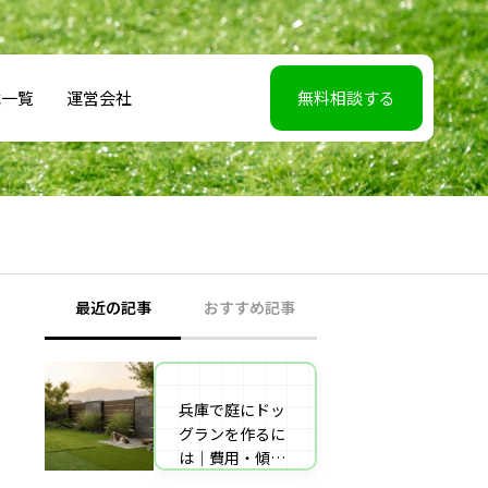
載一覧
運営会社
無料相談する
最近の記事
おすすめ記事
兵庫で庭にドッ
【2026年5月7】
グランを作るに
日TBS「櫻井・
は｜費用・傾斜
有吉THE夜会」
地対策・施工業
に取材協力しま