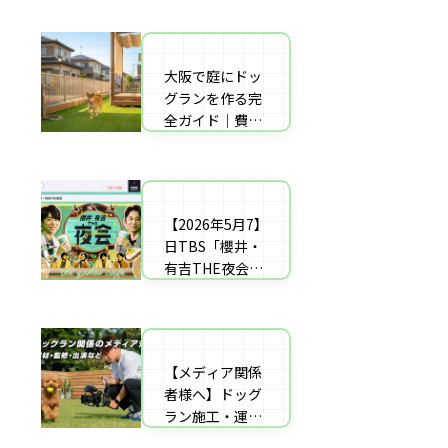
者の選び方【神
した｜高橋成美
戸〜播磨・淡
さんのご実家の
路】
庭のドッグラン
大阪で庭にドッ
庭にドッグラン
を施工
グランを作る完
をDIY！初心者
全ガイド｜費用
でもプロ級に仕
相場・床材・施
上がる「3段
工業者の選び方
階」制作マニュ
【エリア対応】
アル
【2026年5月7】
自宅の庭にドッ
日TBS「櫻井・
グラン計画の完
有吉THE夜会」
全ガイド：DIY
に取材協力しま
と業者施工の違
した｜高橋成美
い（メリット・
さんのご実家の
デメリット）を
庭のドッグラン
解説
【メディア関係
を施工
者様へ】ドッグ
ラン施工・運営
の専門家による