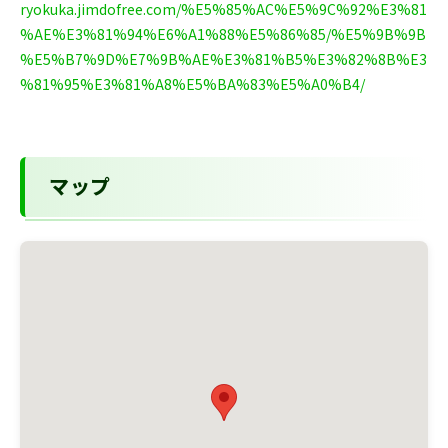
ryokuka.jimdofree.com/%E5%85%AC%E5%9C%92%E3%81
%AE%E3%81%94%E6%A1%88%E5%86%85/%E5%9B%9B
%E5%B7%9D%E7%9B%AE%E3%81%B5%E3%82%8B%E3
%81%95%E3%81%A8%E5%BA%83%E5%A0%B4/
マップ