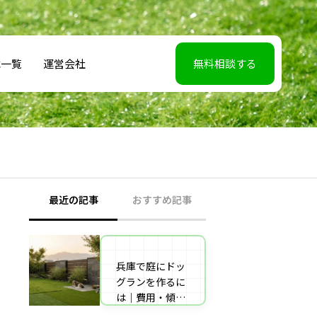
載一覧
運営会社
無料相談する
最近の記事
おすすめ記事
兵庫で庭にドッ
【2026年5月7】
グランを作るに
日TBS「櫻井・
は｜費用・傾斜
有吉THE夜会」
地対策・施工業
に取材協力しま