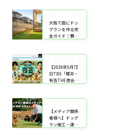
者の選び方【神
した｜高橋成美
戸〜播磨・淡
さんのご実家の
路】
庭のドッグラン
大阪で庭にドッ
庭にドッグラン
を施工
グランを作る完
をDIY！初心者
全ガイド｜費用
でもプロ級に仕
相場・床材・施
上がる「3段
工業者の選び方
階」制作マニュ
【エリア対応】
アル
【2026年5月7】
自宅の庭にドッ
日TBS「櫻井・
グラン計画の完
有吉THE夜会」
全ガイド：DIY
に取材協力しま
と業者施工の違
した｜高橋成美
い（メリット・
さんのご実家の
デメリット）を
庭のドッグラン
解説
【メディア関係
を施工
者様へ】ドッグ
ラン施工・運営
の専門家による