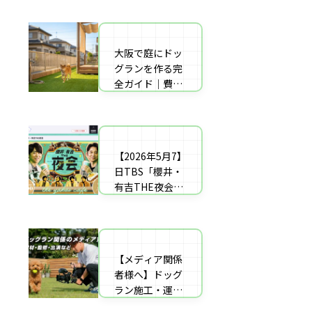
者の選び方【神
した｜高橋成美
戸〜播磨・淡
さんのご実家の
路】
庭のドッグラン
大阪で庭にドッ
庭にドッグラン
を施工
グランを作る完
をDIY！初心者
全ガイド｜費用
でもプロ級に仕
相場・床材・施
上がる「3段
工業者の選び方
階」制作マニュ
【エリア対応】
アル
【2026年5月7】
自宅の庭にドッ
日TBS「櫻井・
グラン計画の完
有吉THE夜会」
全ガイド：DIY
に取材協力しま
と業者施工の違
した｜高橋成美
い（メリット・
さんのご実家の
デメリット）を
庭のドッグラン
解説
【メディア関係
を施工
者様へ】ドッグ
ラン施工・運営
の専門家による