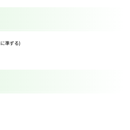
規定に準ずる)