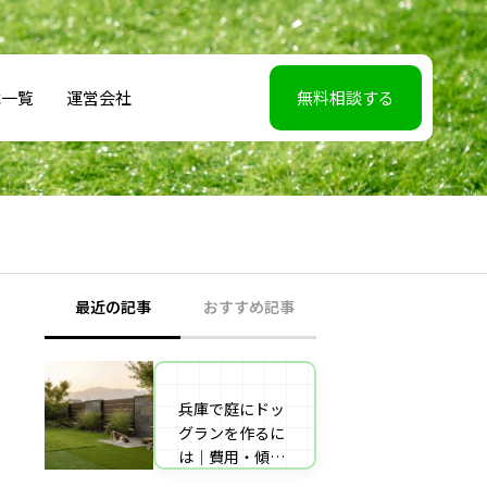
載一覧
運営会社
無料相談する
最近の記事
おすすめ記事
兵庫で庭にドッ
【2026年5月7】
グランを作るに
日TBS「櫻井・
は｜費用・傾斜
有吉THE夜会」
地対策・施工業
に取材協力しま