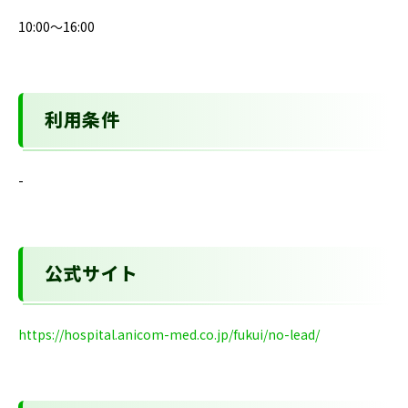
10:00～16:00
利用条件
-
公式サイト
https://hospital.anicom-med.co.jp/fukui/no-lead/