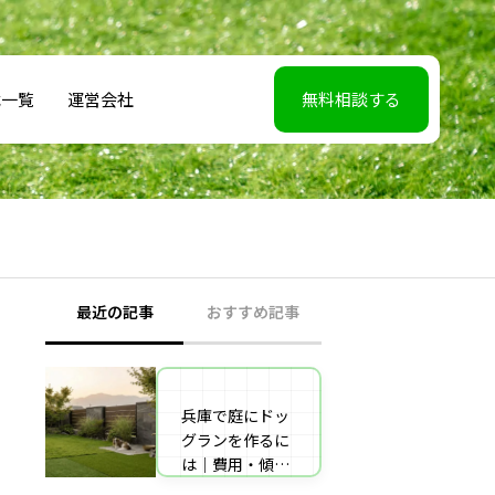
載一覧
運営会社
無料相談する
最近の記事
おすすめ記事
兵庫で庭にドッ
【2026年5月7】
グランを作るに
日TBS「櫻井・
は｜費用・傾斜
有吉THE夜会」
地対策・施工業
に取材協力しま