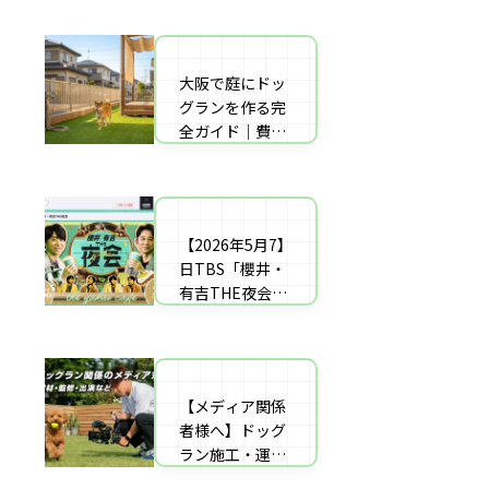
者の選び方【神
した｜高橋成美
戸〜播磨・淡
さんのご実家の
路】
庭のドッグラン
大阪で庭にドッ
庭にドッグラン
を施工
グランを作る完
をDIY！初心者
全ガイド｜費用
でもプロ級に仕
相場・床材・施
上がる「3段
工業者の選び方
階」制作マニュ
【エリア対応】
アル
【2026年5月7】
自宅の庭にドッ
日TBS「櫻井・
グラン計画の完
有吉THE夜会」
全ガイド：DIY
に取材協力しま
と業者施工の違
した｜高橋成美
い（メリット・
さんのご実家の
デメリット）を
庭のドッグラン
解説
【メディア関係
を施工
者様へ】ドッグ
ラン施工・運営
の専門家による