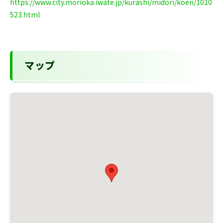
https://www.city.morioka.iwate.jp/kurashi/midori/koen/1010
523.html
マップ