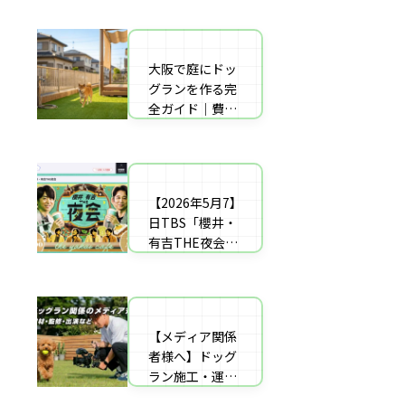
者の選び方【神
した｜高橋成美
戸〜播磨・淡
さんのご実家の
路】
庭のドッグラン
大阪で庭にドッ
庭にドッグラン
を施工
グランを作る完
をDIY！初心者
全ガイド｜費用
でもプロ級に仕
相場・床材・施
上がる「3段
工業者の選び方
階」制作マニュ
【エリア対応】
アル
【2026年5月7】
自宅の庭にドッ
日TBS「櫻井・
グラン計画の完
有吉THE夜会」
全ガイド：DIY
に取材協力しま
と業者施工の違
した｜高橋成美
い（メリット・
さんのご実家の
デメリット）を
庭のドッグラン
解説
【メディア関係
を施工
者様へ】ドッグ
ラン施工・運営
の専門家による