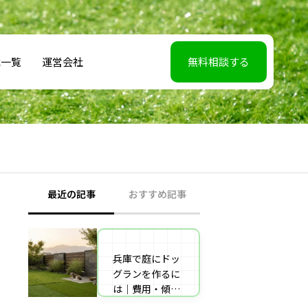
載一覧
運営会社
無料相談する
最近の記事
おすすめ記事
兵庫で庭にドッ
【2026年5月7】
グランを作るに
日TBS「櫻井・
は｜費用・傾斜
有吉THE夜会」
地対策・施工業
に取材協力しま