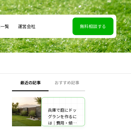
載一覧
運営会社
無料相談する
最近の記事
おすすめ記事
兵庫で庭にドッ
【2026年5月7】
グランを作るに
日TBS「櫻井・
は｜費用・傾斜
有吉THE夜会」
地対策・施工業
に取材協力しま