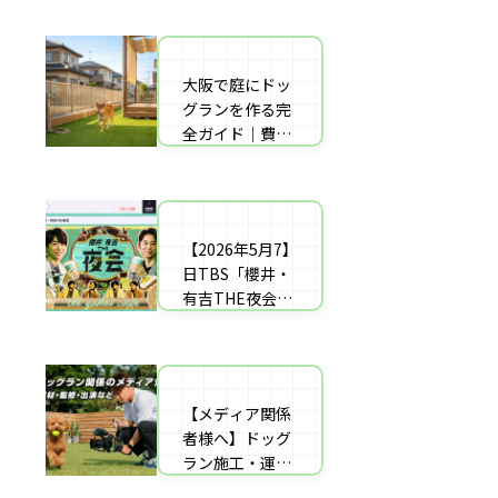
者の選び方【神
した｜高橋成美
戸〜播磨・淡
さんのご実家の
路】
庭のドッグラン
大阪で庭にドッ
庭にドッグラン
を施工
グランを作る完
をDIY！初心者
全ガイド｜費用
でもプロ級に仕
相場・床材・施
上がる「3段
工業者の選び方
階」制作マニュ
【エリア対応】
アル
【2026年5月7】
自宅の庭にドッ
日TBS「櫻井・
グラン計画の完
有吉THE夜会」
全ガイド：DIY
に取材協力しま
と業者施工の違
した｜高橋成美
い（メリット・
さんのご実家の
デメリット）を
庭のドッグラン
解説
【メディア関係
を施工
者様へ】ドッグ
ラン施工・運営
の専門家による