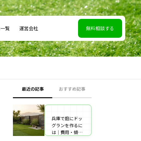
載一覧
運営会社
無料相談する
最近の記事
おすすめ記事
兵庫で庭にドッ
【2026年5月7】
グランを作るに
日TBS「櫻井・
は｜費用・傾斜
有吉THE夜会」
地対策・施工業
に取材協力しま