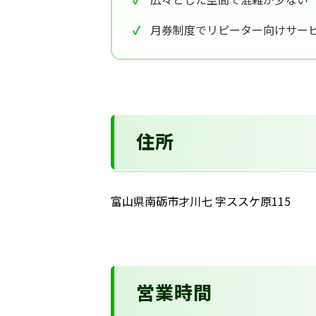
月券制度でリピーター向けサー
住所
富山県南砺市才川七 字ススケ原115
営業時間