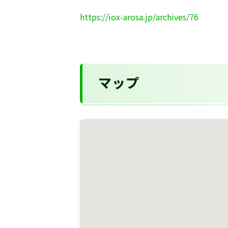
https://iox-arosa.jp/archives/76
マップ