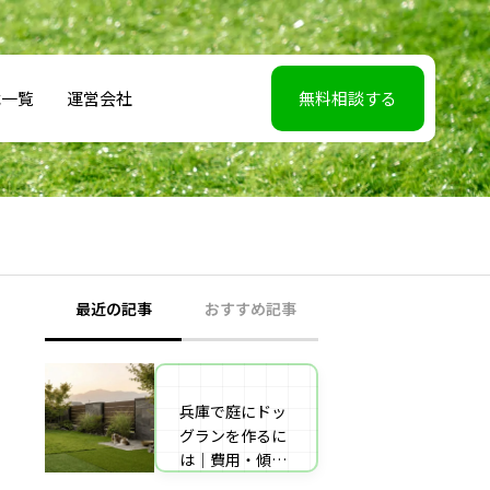
載一覧
運営会社
無料相談する
最近の記事
おすすめ記事
兵庫で庭にドッ
【2026年5月7】
グランを作るに
日TBS「櫻井・
は｜費用・傾斜
有吉THE夜会」
地対策・施工業
に取材協力しま