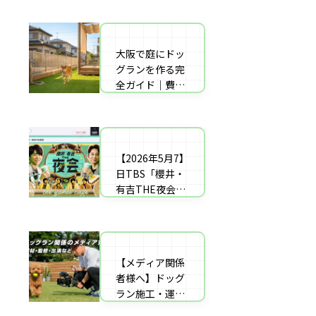
者の選び方【神
した｜高橋成美
戸〜播磨・淡
さんのご実家の
路】
庭のドッグラン
大阪で庭にドッ
庭にドッグラン
を施工
グランを作る完
をDIY！初心者
全ガイド｜費用
でもプロ級に仕
相場・床材・施
上がる「3段
工業者の選び方
階」制作マニュ
【エリア対応】
アル
【2026年5月7】
自宅の庭にドッ
日TBS「櫻井・
グラン計画の完
有吉THE夜会」
全ガイド：DIY
に取材協力しま
と業者施工の違
した｜高橋成美
い（メリット・
さんのご実家の
デメリット）を
庭のドッグラン
解説
【メディア関係
を施工
者様へ】ドッグ
ラン施工・運営
の専門家による