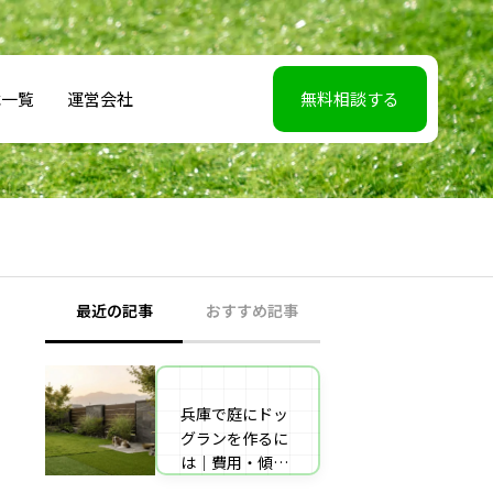
載一覧
運営会社
無料相談する
最近の記事
おすすめ記事
兵庫で庭にドッ
【2026年5月7】
グランを作るに
日TBS「櫻井・
は｜費用・傾斜
有吉THE夜会」
地対策・施工業
に取材協力しま