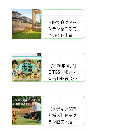
者の選び方【神
した｜高橋成美
戸〜播磨・淡
さんのご実家の
路】
庭のドッグラン
大阪で庭にドッ
庭にドッグラン
を施工
グランを作る完
をDIY！初心者
全ガイド｜費用
でもプロ級に仕
相場・床材・施
上がる「3段
工業者の選び方
階」制作マニュ
【エリア対応】
アル
【2026年5月7】
自宅の庭にドッ
日TBS「櫻井・
グラン計画の完
有吉THE夜会」
全ガイド：DIY
に取材協力しま
と業者施工の違
した｜高橋成美
い（メリット・
さんのご実家の
デメリット）を
庭のドッグラン
解説
【メディア関係
を施工
者様へ】ドッグ
ラン施工・運営
の専門家による