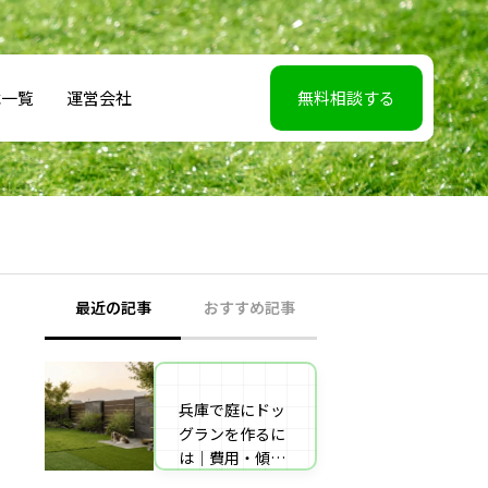
載一覧
運営会社
無料相談する
最近の記事
おすすめ記事
兵庫で庭にドッ
【2026年5月7】
グランを作るに
日TBS「櫻井・
は｜費用・傾斜
有吉THE夜会」
地対策・施工業
に取材協力しま