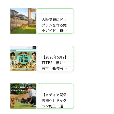
者の選び方【神
した｜高橋成美
戸〜播磨・淡
さんのご実家の
路】
庭のドッグラン
大阪で庭にドッ
庭にドッグラン
を施工
グランを作る完
をDIY！初心者
全ガイド｜費用
でもプロ級に仕
相場・床材・施
上がる「3段
工業者の選び方
階」制作マニュ
【エリア対応】
アル
【2026年5月7】
自宅の庭にドッ
日TBS「櫻井・
グラン計画の完
有吉THE夜会」
全ガイド：DIY
に取材協力しま
と業者施工の違
した｜高橋成美
い（メリット・
さんのご実家の
デメリット）を
庭のドッグラン
解説
【メディア関係
を施工
者様へ】ドッグ
ラン施工・運営
の専門家による