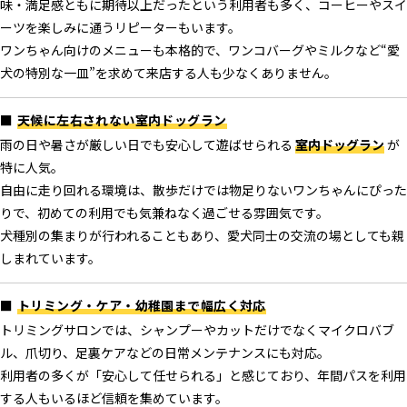
味・満足感ともに期待以上だったという利用者も多く、コーヒーやスイ
ーツを楽しみに通うリピーターもいます。
ワンちゃん向けのメニューも本格的で、ワンコバーグやミルクなど“愛
犬の特別な一皿”を求めて来店する人も少なくありません。
■
天候に左右されない室内ドッグラン
雨の日や暑さが厳しい日でも安心して遊ばせられる
室内ドッグラン
が
特に人気。
自由に走り回れる環境は、散歩だけでは物足りないワンちゃんにぴった
りで、初めての利用でも気兼ねなく過ごせる雰囲気です。
犬種別の集まりが行われることもあり、愛犬同士の交流の場としても親
しまれています。
■
トリミング・ケア・幼稚園まで幅広く対応
トリミングサロンでは、シャンプーやカットだけでなくマイクロバブ
ル、爪切り、足裏ケアなどの日常メンテナンスにも対応。
利用者の多くが「安心して任せられる」と感じており、年間パスを利用
する人もいるほど信頼を集めています。