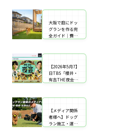
者の選び方【神
した｜高橋成美
戸〜播磨・淡
さんのご実家の
路】
庭のドッグラン
大阪で庭にドッ
庭にドッグラン
を施工
グランを作る完
をDIY！初心者
全ガイド｜費用
でもプロ級に仕
相場・床材・施
上がる「3段
工業者の選び方
階」制作マニュ
【エリア対応】
アル
【2026年5月7】
自宅の庭にドッ
日TBS「櫻井・
グラン計画の完
有吉THE夜会」
全ガイド：DIY
に取材協力しま
と業者施工の違
した｜高橋成美
い（メリット・
さんのご実家の
デメリット）を
庭のドッグラン
解説
【メディア関係
を施工
者様へ】ドッグ
ラン施工・運営
の専門家による