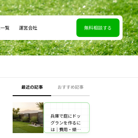
載一覧
運営会社
無料相談する
最近の記事
おすすめ記事
兵庫で庭にドッ
【2026年5月7】
グランを作るに
日TBS「櫻井・
は｜費用・傾斜
有吉THE夜会」
地対策・施工業
に取材協力しま