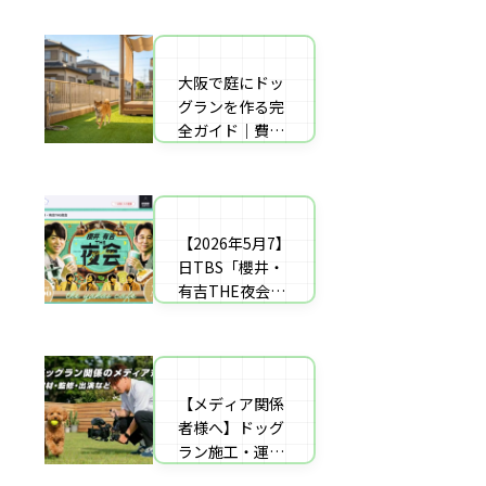
者の選び方【神
した｜高橋成美
戸〜播磨・淡
さんのご実家の
路】
庭のドッグラン
大阪で庭にドッ
庭にドッグラン
を施工
グランを作る完
をDIY！初心者
全ガイド｜費用
でもプロ級に仕
相場・床材・施
上がる「3段
工業者の選び方
階」制作マニュ
【エリア対応】
アル
【2026年5月7】
自宅の庭にドッ
日TBS「櫻井・
グラン計画の完
有吉THE夜会」
全ガイド：DIY
に取材協力しま
と業者施工の違
した｜高橋成美
い（メリット・
さんのご実家の
デメリット）を
庭のドッグラン
解説
【メディア関係
を施工
者様へ】ドッグ
ラン施工・運営
の専門家による