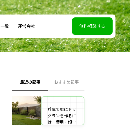
載一覧
運営会社
無料相談する
最近の記事
おすすめ記事
兵庫で庭にドッ
【2026年5月7】
グランを作るに
日TBS「櫻井・
は｜費用・傾斜
有吉THE夜会」
地対策・施工業
に取材協力しま