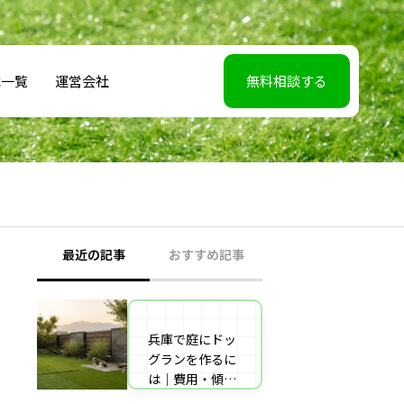
載一覧
運営会社
無料相談する
最近の記事
おすすめ記事
兵庫で庭にドッ
【2026年5月7】
グランを作るに
日TBS「櫻井・
は｜費用・傾斜
有吉THE夜会」
地対策・施工業
に取材協力しま