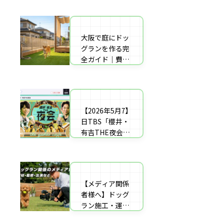
者の選び方【神
した｜高橋成美
戸〜播磨・淡
さんのご実家の
路】
庭のドッグラン
大阪で庭にドッ
庭にドッグラン
を施工
グランを作る完
をDIY！初心者
全ガイド｜費用
でもプロ級に仕
相場・床材・施
上がる「3段
工業者の選び方
階」制作マニュ
【エリア対応】
アル
【2026年5月7】
自宅の庭にドッ
日TBS「櫻井・
グラン計画の完
有吉THE夜会」
全ガイド：DIY
に取材協力しま
と業者施工の違
した｜高橋成美
い（メリット・
さんのご実家の
デメリット）を
庭のドッグラン
解説
【メディア関係
を施工
者様へ】ドッグ
ラン施工・運営
の専門家による