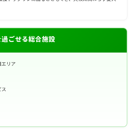
を過ごせる総合施設
離エリア
ビス