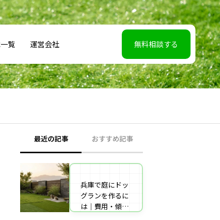
載一覧
運営会社
無料相談する
最近の記事
おすすめ記事
兵庫で庭にドッ
【2026年5月7】
グランを作るに
日TBS「櫻井・
は｜費用・傾斜
有吉THE夜会」
地対策・施工業
に取材協力しま