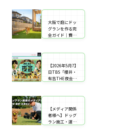
者の選び方【神
した｜高橋成美
戸〜播磨・淡
さんのご実家の
路】
庭のドッグラン
大阪で庭にドッ
庭にドッグラン
を施工
グランを作る完
をDIY！初心者
全ガイド｜費用
でもプロ級に仕
相場・床材・施
上がる「3段
工業者の選び方
階」制作マニュ
【エリア対応】
アル
【2026年5月7】
自宅の庭にドッ
日TBS「櫻井・
グラン計画の完
有吉THE夜会」
全ガイド：DIY
に取材協力しま
と業者施工の違
した｜高橋成美
い（メリット・
さんのご実家の
デメリット）を
庭のドッグラン
解説
【メディア関係
を施工
者様へ】ドッグ
ラン施工・運営
の専門家による