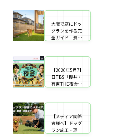
者の選び方【神
した｜高橋成美
戸〜播磨・淡
さんのご実家の
路】
庭のドッグラン
大阪で庭にドッ
庭にドッグラン
を施工
グランを作る完
をDIY！初心者
全ガイド｜費用
でもプロ級に仕
相場・床材・施
上がる「3段
工業者の選び方
階」制作マニュ
【エリア対応】
アル
【2026年5月7】
自宅の庭にドッ
日TBS「櫻井・
グラン計画の完
有吉THE夜会」
全ガイド：DIY
に取材協力しま
と業者施工の違
した｜高橋成美
い（メリット・
さんのご実家の
デメリット）を
庭のドッグラン
解説
【メディア関係
を施工
者様へ】ドッグ
ラン施工・運営
の専門家による