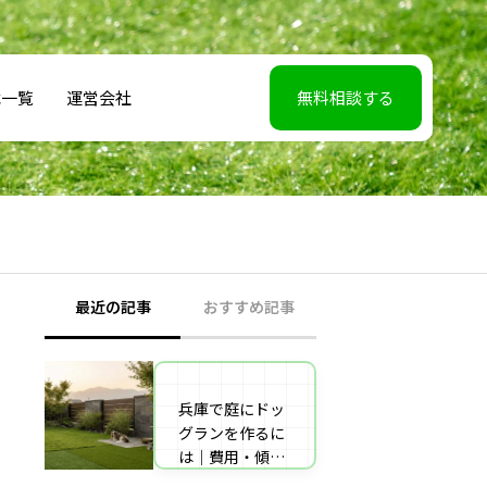
載一覧
運営会社
無料相談する
最近の記事
おすすめ記事
兵庫で庭にドッ
【2026年5月7】
グランを作るに
日TBS「櫻井・
は｜費用・傾斜
有吉THE夜会」
地対策・施工業
に取材協力しま