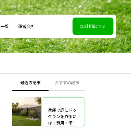
載一覧
運営会社
無料相談する
最近の記事
おすすめ記事
兵庫で庭にドッ
【2026年5月7】
グランを作るに
日TBS「櫻井・
は｜費用・傾斜
有吉THE夜会」
地対策・施工業
に取材協力しま