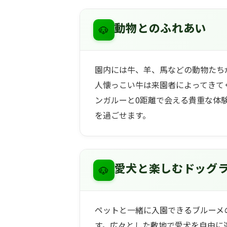
🐶
動物とのふれあい
園内には牛、羊、馬などの動物たち
人懐っこい牛は来園者によってきて
ンガルーと0距離で会える貴重な体
を過ごせます。
🐶
愛犬と楽しむドッグ
ペットと一緒に入園できるブルーメ
す。広々とした敷地で愛犬を自由に