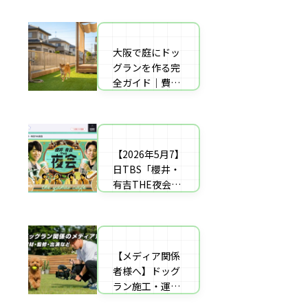
者の選び方【神
した｜高橋成美
戸〜播磨・淡
さんのご実家の
路】
庭のドッグラン
大阪で庭にドッ
庭にドッグラン
を施工
グランを作る完
をDIY！初心者
全ガイド｜費用
でもプロ級に仕
相場・床材・施
上がる「3段
工業者の選び方
階」制作マニュ
【エリア対応】
アル
【2026年5月7】
自宅の庭にドッ
日TBS「櫻井・
グラン計画の完
有吉THE夜会」
全ガイド：DIY
に取材協力しま
と業者施工の違
した｜高橋成美
い（メリット・
さんのご実家の
デメリット）を
庭のドッグラン
解説
【メディア関係
を施工
者様へ】ドッグ
ラン施工・運営
の専門家による