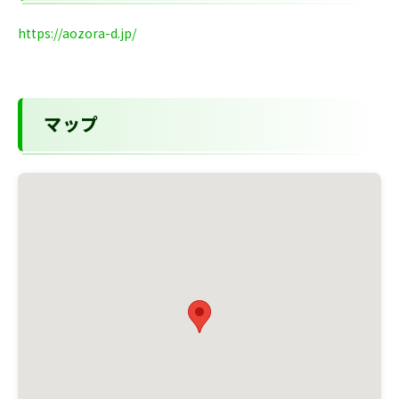
https://aozora-d.jp/
マップ