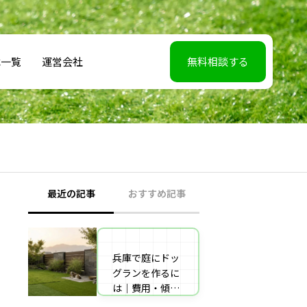
載一覧
運営会社
無料相談する
最近の記事
おすすめ記事
兵庫で庭にドッ
【2026年5月7】
グランを作るに
日TBS「櫻井・
は｜費用・傾斜
有吉THE夜会」
地対策・施工業
に取材協力しま