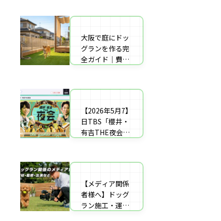
者の選び方【神
した｜高橋成美
戸〜播磨・淡
さんのご実家の
路】
庭のドッグラン
大阪で庭にドッ
庭にドッグラン
を施工
グランを作る完
をDIY！初心者
全ガイド｜費用
でもプロ級に仕
相場・床材・施
上がる「3段
工業者の選び方
階」制作マニュ
【エリア対応】
アル
【2026年5月7】
自宅の庭にドッ
日TBS「櫻井・
グラン計画の完
有吉THE夜会」
全ガイド：DIY
に取材協力しま
と業者施工の違
した｜高橋成美
い（メリット・
さんのご実家の
デメリット）を
庭のドッグラン
解説
【メディア関係
を施工
者様へ】ドッグ
ラン施工・運営
の専門家による