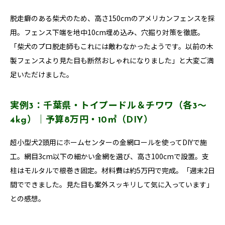
脱走癖のある柴犬のため、高さ150cmのアメリカンフェンスを採
用。フェンス下端を地中10cm埋め込み、穴掘り対策を徹底。
「柴犬のプロ脱走師もこれには敵わなかったようです。以前の木
製フェンスより見た目も断然おしゃれになりました」と大変ご満
足いただけました。
実例3：千葉県・トイプードル＆チワワ（各3〜
4kg）｜予算8万円・10㎡（DIY）
超小型犬2頭用にホームセンターの金網ロールを使ってDIYで施
工。網目3cm以下の細かい金網を選び、高さ100cmで設置。支
柱はモルタルで根巻き固定。材料費は約5万円で完成。「週末2日
間でできました。見た目も案外スッキリして気に入っています」
との感想。