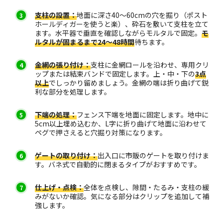
支柱の設置：
地面に深さ40〜60cmの穴を掘り（ポスト
ホールディガーを使うと楽）、砕石を敷いて支柱を立て
ます。水平器で垂直を確認しながらモルタルで固定。
モ
ルタルが固まるまで24〜48時間
待ちます。
金網の張り付け：
支柱に金網ロールを沿わせ、専用クリ
ップまたは結束バンドで固定します。上・中・下の
3点
以上
でしっかり留めましょう。金網の端は折り曲げて鋭
利な部分を処理します。
下端の処理：
フェンス下端を地面に固定します。地中に
5cm以上埋め込むか、L字に折り曲げて地面に沿わせて
ペグで押さえると穴掘り対策になります。
ゲートの取り付け：
出入口に市販のゲートを取り付けま
す。バネ式で自動的に閉まるタイプがおすすめです。
仕上げ・点検：
全体を点検し、隙間・たるみ・支柱の緩
みがないか確認。気になる部分はクリップを追加して補
強します。