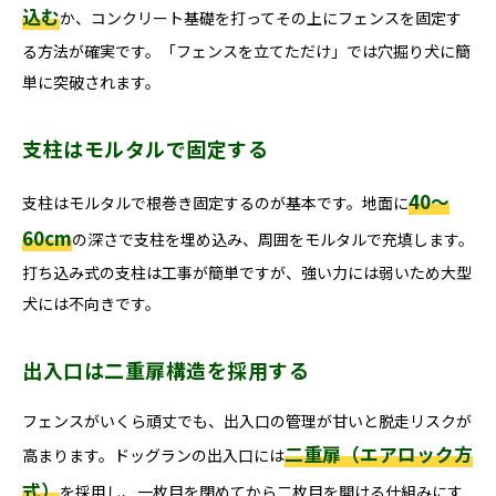
込む
か、コンクリート基礎を打ってその上にフェンスを固定す
る方法が確実です。「フェンスを立てただけ」では穴掘り犬に簡
単に突破されます。
支柱はモルタルで固定する
40〜
支柱はモルタルで根巻き固定するのが基本です。地面に
60cm
の深さで支柱を埋め込み、周囲をモルタルで充填します。
打ち込み式の支柱は工事が簡単ですが、強い力には弱いため大型
犬には不向きです。
出入口は二重扉構造を採用する
フェンスがいくら頑丈でも、出入口の管理が甘いと脱走リスクが
二重扉（エアロック方
高まります。ドッグランの出入口には
式）
を採用し、一枚目を閉めてから二枚目を開ける仕組みにす