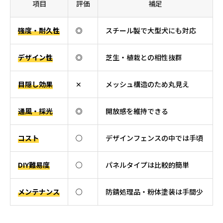
項目
評価
補足
強度・耐久性
◎
スチール製で大型犬にも対応
デザイン性
◎
芝生・植栽との相性抜群
目隠し効果
✕
メッシュ構造のため丸見え
通風・採光
◎
開放感を維持できる
コスト
○
デザインフェンスの中では手頃
DIY難易度
○
パネルタイプは比較的簡単
メンテナンス
○
防錆処理品・粉体塗装は手間少