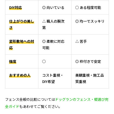
DIY対応
◎ 向いている
○ ある程度可能
仕上がりの美し
△ 職人の腕次
◎ 均一でスッキリ
さ
第
変形敷地への対
◎ 柔軟に対応
△ 苦手
応
可能
強度
○
◎ 枠付きで安定
おすすめの人
コスト重視・
美観重視・施工品
DIY希望
質重視
フェンス全般の比較については
ドッグランのフェンス・壁選び完
全ガイド
もあわせてご覧ください。