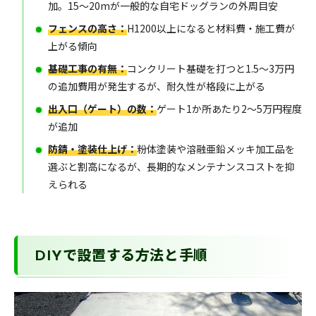
加。15〜20mが一般的な自宅ドッグランの外周目安
フェンスの高さ：
H1200以上になると材料費・施工費が
上がる傾向
基礎工事の有無：
コンクリート基礎を打つと1.5〜3万円
の追加費用が発生するが、耐久性が格段に上がる
出入口（ゲート）の数：
ゲート1か所あたり2〜5万円程度
が追加
防錆・塗装仕上げ：
粉体塗装や溶融亜鉛メッキ加工品を
選ぶと割高になるが、長期的なメンテナンスコストを抑
えられる
DIYで設置する方法と手順