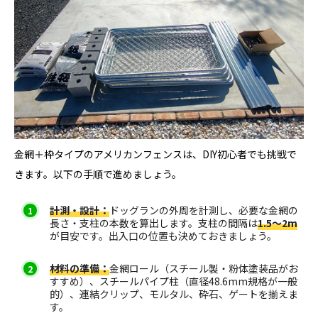
金網＋枠タイプのアメリカンフェンスは、DIY初心者でも挑戦で
きます。以下の手順で進めましょう。
計測・設計：
ドッグランの外周を計測し、必要な金網の
長さ・支柱の本数を算出します。支柱の間隔は
1.5〜2m
が目安です。出入口の位置も決めておきましょう。
材料の準備：
金網ロール（スチール製・粉体塗装品がお
すすめ）、スチールパイプ柱（直径48.6mm規格が一般
的）、連結クリップ、モルタル、砕石、ゲートを揃えま
す。