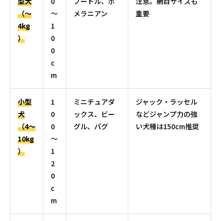
型犬
0
プードル、ポ
注意。網目サイズも
（〜
〜
メラニアン
重要
4kg
1
）
0
0
c
m
小型
1
ミニチュアダ
ジャック・ラッセル
犬
0
ックス、ビー
などジャンプ力の強
（4〜
0
グル、パグ
い犬種は150cm推奨
10kg
〜
）
1
2
0
c
m