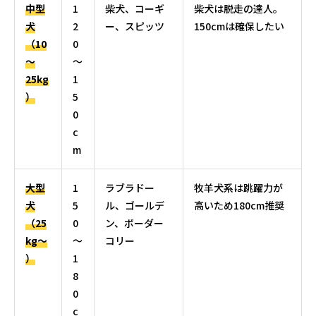
中型
1
柴犬、コーギ
柴犬は脱走の達人。
犬
2
ー、スピッツ
150cmは確保したい
（10
0
〜
〜
25kg
1
）
5
0
c
m
大型
1
ラブラドー
牧羊犬系は跳躍力が
犬
5
ル、ゴールデ
高いため180cm推奨
（25
0
ン、ボーダー
kg〜
〜
コリー
）
1
8
0
c