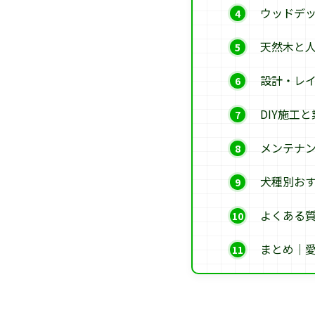
ウッドデ
天然木と
設計・レ
DIY施工
メンテナ
犬種別お
よくある
まとめ｜