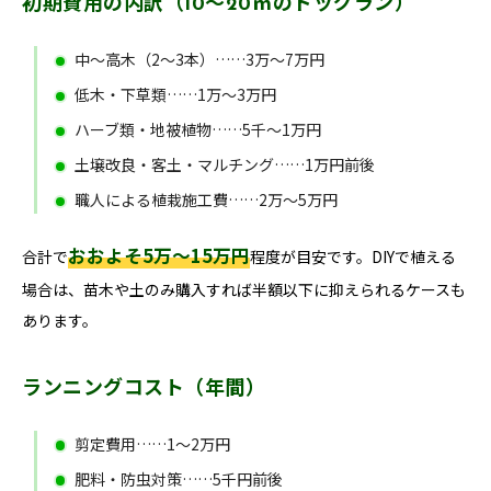
初期費用の内訳（10〜20㎡のドッグラン）
中〜高木（2〜3本）……3万〜7万円
低木・下草類……1万〜3万円
ハーブ類・地被植物……5千〜1万円
土壌改良・客土・マルチング……1万円前後
職人による植栽施工費……2万〜5万円
おおよそ5万〜15万円
合計で
程度が目安です。DIYで植える
場合は、苗木や土のみ購入すれば半額以下に抑えられるケースも
あります。
ランニングコスト（年間）
剪定費用……1〜2万円
肥料・防虫対策……5千円前後