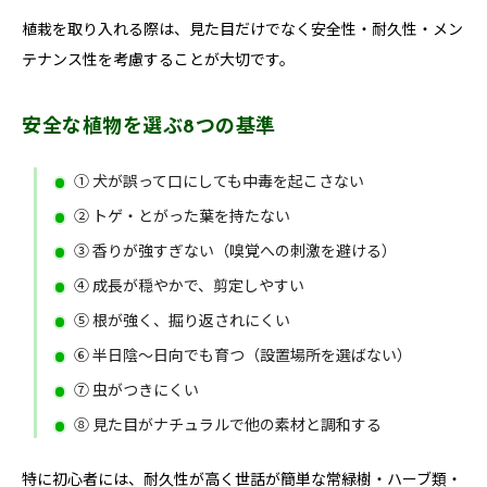
植栽を取り入れる際は、見た目だけでなく安全性・耐久性・メン
テナンス性を考慮することが大切です。
安全な植物を選ぶ8つの基準
① 犬が誤って口にしても中毒を起こさない
② トゲ・とがった葉を持たない
③ 香りが強すぎない（嗅覚への刺激を避ける）
④ 成長が穏やかで、剪定しやすい
⑤ 根が強く、掘り返されにくい
⑥ 半日陰〜日向でも育つ（設置場所を選ばない）
⑦ 虫がつきにくい
⑧ 見た目がナチュラルで他の素材と調和する
特に初心者には、耐久性が高く世話が簡単な常緑樹・ハーブ類・