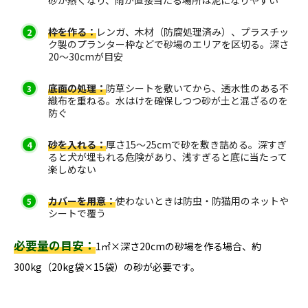
枠を作る：
レンガ、木材（防腐処理済み）、プラスチッ
ク製のプランター枠などで砂場のエリアを区切る。深さ
20〜30cmが目安
底面の処理：
防草シートを敷いてから、透水性のある不
織布を重ねる。水はけを確保しつつ砂が土と混ざるのを
防ぐ
砂を入れる：
厚さ15〜25cmで砂を敷き詰める。深すぎ
ると犬が埋もれる危険があり、浅すぎると底に当たって
楽しめない
カバーを用意：
使わないときは防虫・防猫用のネットや
シートで覆う
必要量の目安：
1㎡×深さ20cmの砂場を作る場合、約
300kg（20kg袋×15袋）の砂が必要です。