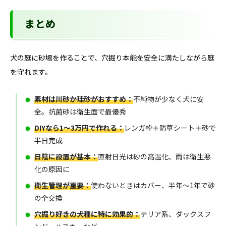
まとめ
犬の庭に砂場を作ることで、穴掘り本能を安全に満たしながら庭
を守れます。
素材は川砂か珪砂がおすすめ：
不純物が少なく犬に安
全。抗菌砂は衛生面で最優秀
DIYなら1〜3万円で作れる：
レンガ枠＋防草シート＋砂で
半日完成
日陰に設置が基本：
直射日光は砂の高温化、雨は衛生悪
化の原因に
衛生管理が重要：
使わないときはカバー、半年〜1年で砂
の全交換
穴掘り好きの犬種に特に効果的：
テリア系、ダックスフ