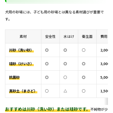
犬用の砂場には、子ども用の砂場とは異なる素材選びが重要で
す。
素材
安全性
水はけ
衛生面
費用（
川砂（洗い砂）
◎
◎
○
2,000〜
珪砂（けいさ）
◎
◎
◎
3,000〜
抗菌砂
◎
○
◎
5,000〜
真砂土（まさど）
○
△
○
1,500〜
おすすめは川砂（洗い砂）または珪砂です。
不純物が少