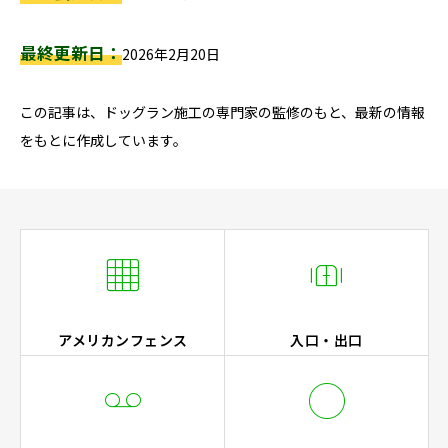
し
て
最終更新日：
2026年2月20日
く
だ
この記事は、ドッグラン施工の専門家の監修のもと、最新の情報
さ
をもとに作成しています。
い
。


アメリカンフェンス
入口・出口

