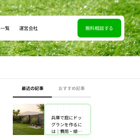
載一覧
運営会社
無料相談する
最近の記事
おすすめ記事
兵庫で庭にドッ
【2026年5月7】
グランを作るに
日TBS「櫻井・
は｜費用・傾斜
有吉THE夜会」
地対策・施工業
に取材協力しま