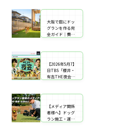
者の選び方【神
した｜高橋成美
戸〜播磨・淡
さんのご実家の
路】
庭のドッグラン
大阪で庭にドッ
庭にドッグラン
を施工
グランを作る完
をDIY！初心者
全ガイド｜費用
でもプロ級に仕
相場・床材・施
上がる「3段
工業者の選び方
階」制作マニュ
【エリア対応】
アル
【2026年5月7】
自宅の庭にドッ
日TBS「櫻井・
グラン計画の完
有吉THE夜会」
全ガイド：DIY
に取材協力しま
と業者施工の違
した｜高橋成美
い（メリット・
さんのご実家の
デメリット）を
庭のドッグラン
解説
【メディア関係
を施工
者様へ】ドッグ
ラン施工・運営
の専門家による