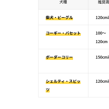
犬種
推奨
柴犬・ビーグル
120c
コーギー・バセット
100〜
120cm
ボーダーコリー
150c
シェルティ・スピッ
120c
ツ