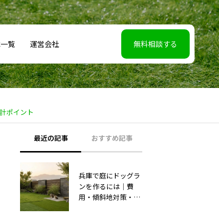
載一覧
運営会社
無料相談する
計ポイント
最近の記事
おすすめ記事
兵庫で庭にドッグラ
【2026年5月7】日
ンを作るには｜費
TBS「櫻井・有吉
用・傾斜地対策・施
THE夜会」に取材協
工業者の選び方【神
力しました｜高橋成
戸〜播磨・淡路】
美さんのご実家の庭