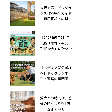
のドッグランを施工
大阪で庭にドッグラ
庭にドッグランを
ンを作る完全ガイド
DIY！初心者でもプ
｜費用相場・床材・
ロ級に仕上がる「3
施工業者の選び方
段階」制作マニュア
【エリア対応】
ル
【2026年5月7】日
自宅の庭にドッグラ
TBS「櫻井・有吉
ン計画の完全ガイ
THE夜会」に取材協
ド：DIYと業者施工
力しました｜高橋成
の違い（メリット・
美さんのご実家の庭
デメリット）を解説
のドッグランを施工
【メディア関係者様
へ】ドッグラン施
工・運営の専門家に
よる番組監修・取
材・出演・執筆の受
付
愛犬との時間は、普
通の時計よりも6倍
早く過ぎていく