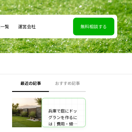
載一覧
運営会社
無料相談する
最近の記事
おすすめ記事
兵庫で庭にドッ
【2026年5月7】
グランを作るに
日TBS「櫻井・
は｜費用・傾斜
有吉THE夜会」
地対策・施工業
に取材協力しま