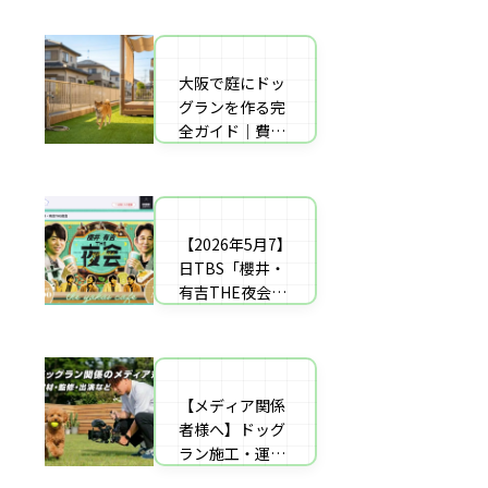
者の選び方【神
した｜高橋成美
戸〜播磨・淡
さんのご実家の
路】
庭のドッグラン
大阪で庭にドッ
庭にドッグラン
を施工
グランを作る完
をDIY！初心者
全ガイド｜費用
でもプロ級に仕
相場・床材・施
上がる「3段
工業者の選び方
階」制作マニュ
【エリア対応】
アル
【2026年5月7】
自宅の庭にドッ
日TBS「櫻井・
グラン計画の完
有吉THE夜会」
全ガイド：DIY
に取材協力しま
と業者施工の違
した｜高橋成美
い（メリット・
さんのご実家の
デメリット）を
庭のドッグラン
解説
【メディア関係
を施工
者様へ】ドッグ
ラン施工・運営
の専門家による