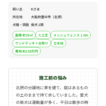
飼い主
Kさま
所在地
大阪府豊中市（北摂）
犬種・頭数
柴犬 1頭
面積 約25㎡
人工芝
メッシュフェンス 1.0m
ウッドデッキ＋日除け
立水栓
費用 約130万円
施工前の悩み
北摂の分譲地に家を建て、庭はあるもの
の土のままで持て余していました。愛犬
の柴犬は運動量が多く、平日は散歩の時