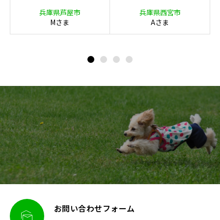
イン外構（キャバ
ダン庭園（キャバ
兵庫県芦屋市
兵庫県西宮市
リア）
リア）
Mさま
Aさま
お問い合わせフォーム
