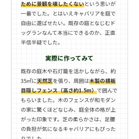
ために景観を壊したくない
という思いが
一番でした。とはいえキャバリアを庭で
自由に遊ばせたい。既存の庭となじむド
ッグランなんて本当にできるのか、正直
半信半疑でした。
実際に作ってみて
既存の庭木や石灯籠を活かしながら、約
35㎡に
天然芝
を張り、周囲は
木製の横板
目隠しフェンス（高さ約1.5m）
で囲んで
もらいました。木のフェンスが和モダン
の家に驚くほどなじみ、庭全体の格が上
がった印象です。芝の柔らかさは、足腰
の負担が気になるキャバリアにもぴった
りでした。