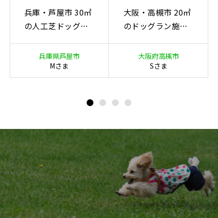
兵庫・芦屋市 30㎡
大阪・高槻市 20㎡
の人工芝ドッグラ
のドッグラン施工
ン施工事例｜デザ
事例｜掘り対策込
イン外構（キャバ
み（柴犬）
兵庫県芦屋市
大阪府高槻市
リア）
Mさま
Sさま