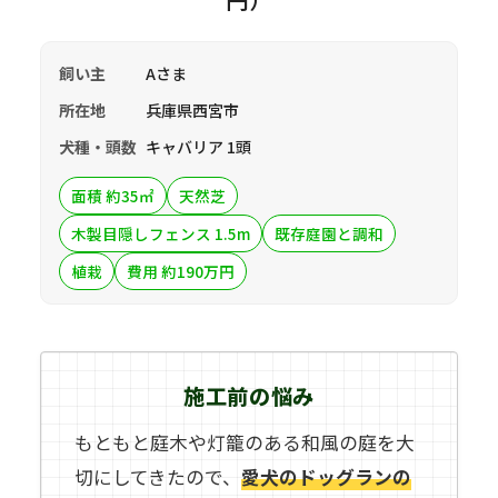
円）
飼い主
Aさま
所在地
兵庫県西宮市
犬種・頭数
キャバリア 1頭
面積 約35㎡
天然芝
木製目隠しフェンス 1.5m
既存庭園と調和
植栽
費用 約190万円
施工前の悩み
もともと庭木や灯籠のある和風の庭を大
切にしてきたので、
愛犬のドッグランの