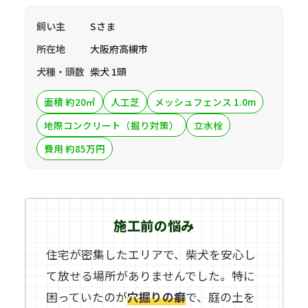
飼い主
Sさま
所在地
大阪府高槻市
犬種・頭数
柴犬 1頭
面積 約20㎡
人工芝
メッシュフェンス 1.0m
地際コンクリート（掘り対策）
立水栓
費用 約85万円
施工前の悩み
住宅が密集したエリアで、柴犬を安心し
て放せる場所がありませんでした。特に
困っていたのが
穴掘りの癖
で、庭の土を