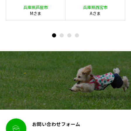
イン外構（キャバ
ダン庭園（キャバ
兵庫県芦屋市
兵庫県西宮市
リア）
リア）
Mさま
Aさま
お問い合わせフォーム
