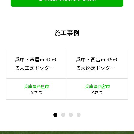
施工事例
兵庫・芦屋市 30㎡
兵庫・西宮市 35㎡
の人工芝ドッグラ
の天然芝ドッグラ
ン施工事例｜デザ
ン施工事例｜和モ
イン外構（キャバ
ダン庭園（キャバ
兵庫県芦屋市
兵庫県西宮市
リア）
リア）
Mさま
Aさま