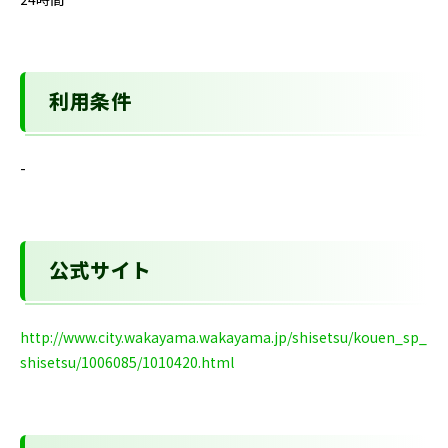
利用条件
-
公式サイト
http://www.city.wakayama.wakayama.jp/shisetsu/kouen_sp_
shisetsu/1006085/1010420.html