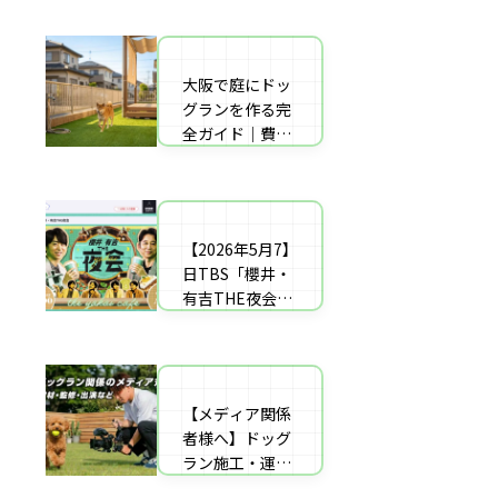
者の選び方【神
した｜高橋成美
戸〜播磨・淡
さんのご実家の
路】
庭のドッグラン
大阪で庭にドッ
庭にドッグラン
を施工
グランを作る完
をDIY！初心者
全ガイド｜費用
でもプロ級に仕
相場・床材・施
上がる「3段
工業者の選び方
階」制作マニュ
【エリア対応】
アル
【2026年5月7】
自宅の庭にドッ
日TBS「櫻井・
グラン計画の完
有吉THE夜会」
全ガイド：DIY
に取材協力しま
と業者施工の違
した｜高橋成美
い（メリット・
さんのご実家の
デメリット）を
庭のドッグラン
解説
【メディア関係
を施工
者様へ】ドッグ
ラン施工・運営
の専門家による