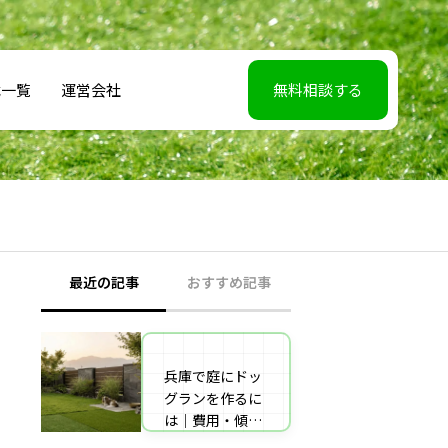
載一覧
運営会社
無料相談する
最近の記事
おすすめ記事
兵庫で庭にドッ
【2026年5月7】
グランを作るに
日TBS「櫻井・
は｜費用・傾斜
有吉THE夜会」
地対策・施工業
に取材協力しま