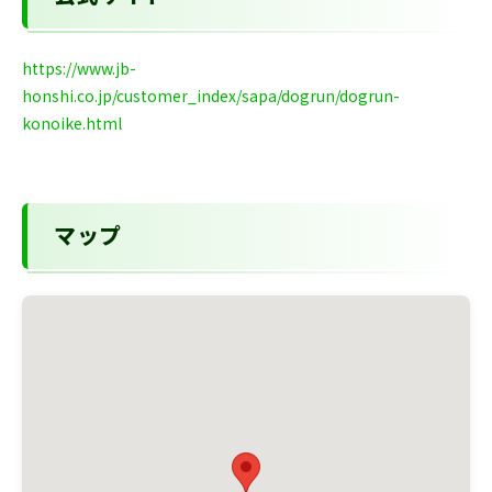
https://www.jb-
honshi.co.jp/customer_index/sapa/dogrun/dogrun-
konoike.html
マップ