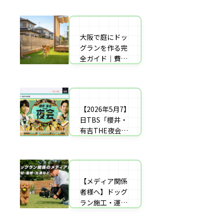
者の選び方【神
した｜高橋成美
戸〜播磨・淡
さんのご実家の
路】
庭のドッグラン
大阪で庭にドッ
庭にドッグラン
を施工
グランを作る完
をDIY！初心者
全ガイド｜費用
でもプロ級に仕
相場・床材・施
上がる「3段
工業者の選び方
階」制作マニュ
【エリア対応】
アル
【2026年5月7】
自宅の庭にドッ
日TBS「櫻井・
グラン計画の完
有吉THE夜会」
全ガイド：DIY
に取材協力しま
と業者施工の違
した｜高橋成美
い（メリット・
さんのご実家の
デメリット）を
庭のドッグラン
解説
【メディア関係
を施工
者様へ】ドッグ
ラン施工・運営
の専門家による