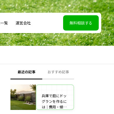
載一覧
運営会社
無料相談する
最近の記事
おすすめ記事
兵庫で庭にドッ
【2026年5月7】
グランを作るに
日TBS「櫻井・
は｜費用・傾斜
有吉THE夜会」
地対策・施工業
に取材協力しま