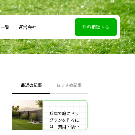
載一覧
運営会社
無料相談する
最近の記事
おすすめ記事
兵庫で庭にドッ
【2026年5月7】
グランを作るに
日TBS「櫻井・
は｜費用・傾斜
有吉THE夜会」
地対策・施工業
に取材協力しま