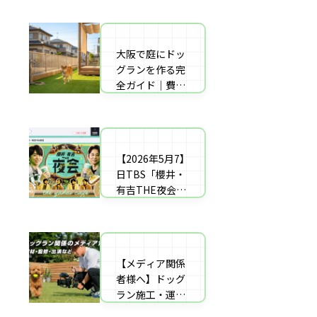
者の選び方【神
した｜高橋成美
戸〜播磨・淡
さんのご実家の
路】
庭のドッグラン
大阪で庭にドッ
庭にドッグラン
を施工
グランを作る完
をDIY！初心者
全ガイド｜費用
でもプロ級に仕
相場・床材・施
上がる「3段
工業者の選び方
階」制作マニュ
【エリア対応】
アル
【2026年5月7】
自宅の庭にドッ
日TBS「櫻井・
グラン計画の完
有吉THE夜会」
全ガイド：DIY
に取材協力しま
と業者施工の違
した｜高橋成美
い（メリット・
さんのご実家の
デメリット）を
庭のドッグラン
解説
【メディア関係
を施工
者様へ】ドッグ
ラン施工・運営
の専門家による