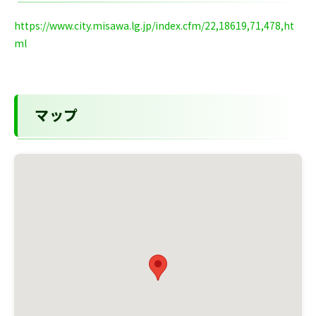
https://www.city.misawa.lg.jp/index.cfm/22,18619,71,478,ht
ml
マップ