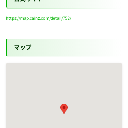
https://map.cainz.com/detail/752/
マップ